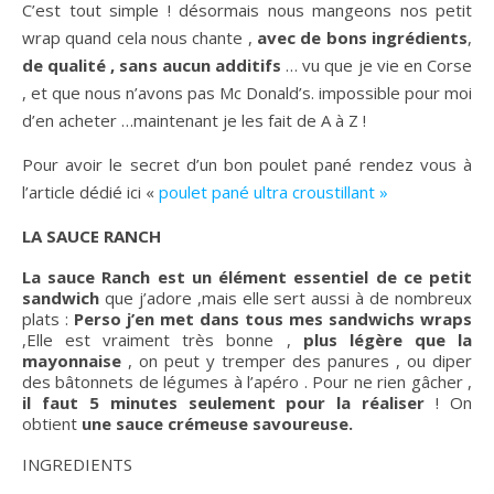
C’est tout simple ! désormais nous mangeons nos petit
wrap quand cela nous chante ,
avec de bons ingrédients
,
de qualité , sans aucun additifs
… vu que je vie en Corse
, et que nous n’avons pas Mc Donald’s. impossible pour moi
d’en acheter …maintenant je les fait de A à Z !
Pour avoir le secret d’un bon poulet pané rendez vous à
l’article dédié ici «
poulet pané ultra croustillant »
LA SAUCE RANCH
La sauce Ranch est un élément essentiel de ce petit
sandwich
que j’adore ,mais elle sert aussi à de nombreux
plats :
Perso j’en met dans tous mes sandwichs wraps
,Elle est vraiment très bonne ,
plus légère que la
mayonnaise
, on peut y tremper des panures , ou diper
des bâtonnets de légumes à l’apéro . Pour ne rien gâcher ,
il faut 5 minutes seulement pour la réaliser
! On
obtient
une sauce crémeuse savoureuse.
INGREDIENTS