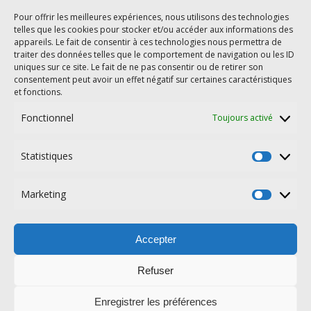
courgette
cookies
courgettes
cookeo
cookie
courge
Pour offrir les meilleures expériences, nous utilisons des technologies
light
IG bas
telles que les cookies pour stocker et/ou accéder aux informations des
healthy
crevettes
fraises
goûter
halloween
appareils. Le fait de consentir à ces technologies nous permettra de
légumes
nutella
pizza
poisson
mascarpone
poivron
traiter des données telles que le comportement de navigation ou les ID
uniques sur ce site. Le fait de ne pas consentir ou de retirer son
poulet
ricotta
pomme
pomme de terre
Pommes
consentement peut avoir un effet négatif sur certaines caractéristiques
saumon
tarte salée
rééquilibrage alimentaire
épinards
et fonctions.
Fonctionnel
Toujours activé
Statistiques
Statisti
Marketing
Marketi
©2026 Les délices de Karinette |
Thème Bard par
WP Royal
.
Mentions légales
Cookies
Politique de confidentialité
Accepter
Allergènes
Refuser
Enregistrer les préférences
HAUT DE PAGE