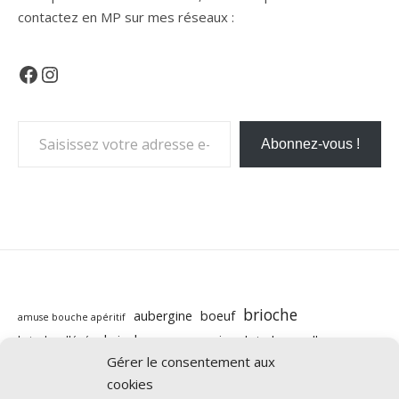
contactez en MP sur mes réseaux :
Facebook
Instagram
Saisissez votre adresse e-mail…
Abonnez-vous !
brioche
aubergine
boeuf
amuse bouche apéritif
brioche au companion
brioche moelleuse
brioche allégée
Gérer le consentement aux
butternut
carotte
cabillaud
cannelle
caramel beurre salé
companion
cookies
chocolat
chorizo
chévre
citron