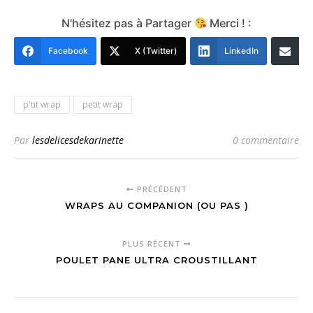
N'hésitez pas à Partager
Merci ! :
Facebook
X (Twitter)
LinkedIn
E
p'tit wrap
petit wrap
Par
lesdelicesdekarinette
0 commentaire
PRÉCÉDENT
WRAPS AU COMPANION (OU PAS )
PLUS RÉCENT
POULET PANE ULTRA CROUSTILLANT