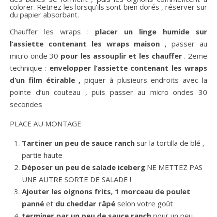
colorer. Retirez les lorsqu’ils sont bien dorés , réserver sur
du papier absorbant.
Chauffer les wraps :
placer un linge humide sur
l’assiette contenant les wraps maison
, passer au
micro onde 30
pour les assouplir et les chauffer
. 2eme
technique :
envelopper l’assiette contenant les wraps
d’un film étirable ,
piquer à plusieurs endroits avec la
pointe d’un couteau , puis passer au micro ondes 30
secondes
PLACE AU MONTAGE
Tartiner un peu de sauce ranch
sur la tortilla de blé ,
partie haute
Déposer un peu de salade iceberg
.NE METTEZ PAS
UNE AUTRE SORTE DE SALADE !
Ajouter les oignons frits
,
1 morceau de poulet
panné
et
du cheddar râpé
selon votre goût
terminer par un peu de sauce ranch
pour un peu