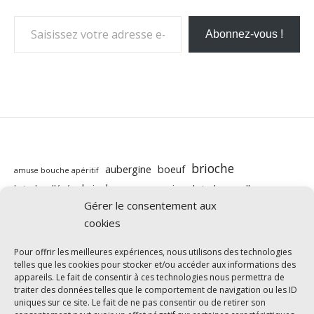
Saisissez votre adresse e-mail…
Abonnez-vous !
brioche
aubergine
boeuf
amuse bouche apéritif
brioche au companion
brioche moelleuse
brioche allégée
butternut
Gérer le consentement aux
carotte
cabillaud
cannelle
caramel beurre salé
companion
cookies
chocolat
chorizo
chévre
citron
courgette
cookies
courgettes
cookeo
cookie
courge
Pour offrir les meilleures expériences, nous utilisons des technologies
light
IG bas
telles que les cookies pour stocker et/ou accéder aux informations des
healthy
crevettes
fraises
goûter
halloween
appareils. Le fait de consentir à ces technologies nous permettra de
légumes
nutella
pizza
poisson
mascarpone
poivron
traiter des données telles que le comportement de navigation ou les ID
uniques sur ce site. Le fait de ne pas consentir ou de retirer son
poulet
ricotta
pomme
pomme de terre
Pommes