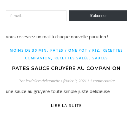
E-mail…
S'abonner
vous recevrez un mail à chaque nouvelle parution !
,
,
MOINS DE 30 MIN
PATES / ONE POT / RIZ
RECETTES
,
,
COMPANION
RECETTES SALÉE
SAUCES
PATES SAUCE GRUYÉRE AU COMPANION
Par
lesdelicesdekarinette
/
février 9, 2021
/
1 commentaire
une sauce au gruyère toute simple juste délicieuse
LIRE LA SUITE