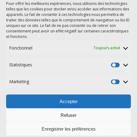
courgette
cookies
courgettes
cookeo
cookie
courge
Pour offrir les meilleures expériences, nous utilisons des technologies
light
IG bas
telles que les cookies pour stocker et/ou accéder aux informations des
healthy
crevettes
fraises
goûter
halloween
appareils. Le fait de consentir à ces technologies nous permettra de
légumes
nutella
pizza
poisson
mascarpone
poivron
traiter des données telles que le comportement de navigation ou les ID
uniques sur ce site. Le fait de ne pas consentir ou de retirer son
poulet
ricotta
pomme
pomme de terre
Pommes
consentement peut avoir un effet négatif sur certaines caractéristiques
saumon
tarte salée
rééquilibrage alimentaire
épinards
et fonctions.
Fonctionnel
Toujours activé
Statistiques
Statisti
Marketing
Marketi
©2026 Les délices de Karinette |
Thème Bard par
WP Royal
.
Mentions légales
Cookies
Politique de confidentialité
Accepter
Allergènes
Refuser
Enregistrer les préférences
HAUT DE PAGE