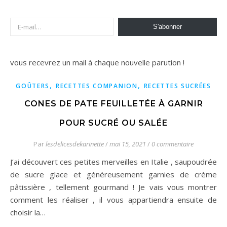
E-mail…
S'abonner
vous recevrez un mail à chaque nouvelle parution !
,
,
GOÛTERS
RECETTES COMPANION
RECETTES SUCRÉES
CONES DE PATE FEUILLETÉE À GARNIR
POUR SUCRÉ OU SALÉE
Par
lesdelicesdekarinette
/
mai 15, 2021
/
0 commentaire
J’ai découvert ces petites merveilles en Italie , saupoudrée
de sucre glace et généreusement garnies de crème
pâtissière , tellement gourmand ! Je vais vous montrer
comment les réaliser , il vous appartiendra ensuite de
choisir la…