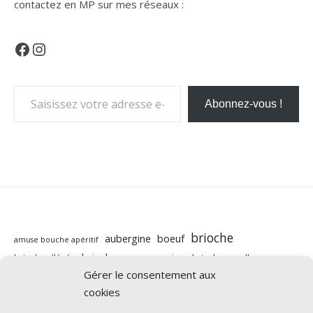
contactez en MP sur mes réseaux :
Facebook
Instagram
Saisissez votre adresse e-mail…
Abonnez-vous !
brioche
aubergine
boeuf
amuse bouche apéritif
brioche au companion
brioche moelleuse
brioche allégée
butternut
Gérer le consentement aux
carotte
cabillaud
cannelle
caramel beurre salé
companion
cookies
chocolat
chorizo
chévre
citron