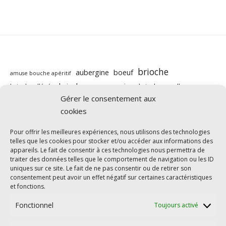
brioche
aubergine
boeuf
amuse bouche apéritif
brioche au companion
brioche moelleuse
brioche allégée
butternut
Gérer le consentement aux
carotte
cabillaud
cannelle
caramel beurre salé
companion
cookies
chocolat
chorizo
chévre
citron
courgette
cookies
courgettes
cookeo
cookie
courge
Pour offrir les meilleures expériences, nous utilisons des technologies
light
IG bas
telles que les cookies pour stocker et/ou accéder aux informations des
healthy
crevettes
fraises
goûter
halloween
appareils. Le fait de consentir à ces technologies nous permettra de
légumes
nutella
pizza
poisson
mascarpone
poivron
traiter des données telles que le comportement de navigation ou les ID
uniques sur ce site. Le fait de ne pas consentir ou de retirer son
poulet
ricotta
pomme
pomme de terre
Pommes
consentement peut avoir un effet négatif sur certaines caractéristiques
saumon
tarte salée
rééquilibrage alimentaire
épinards
et fonctions.
Fonctionnel
Toujours activé