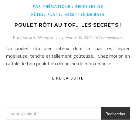
PAR THÉMATIQUE / RECETTES DE
,
,
FÊTES
PLATS
RECETTES DE BASE
POULET RÔTI AU TOP… LES SECRETS !
Par
lesdelicesdekarinette
/
septembre 30, 2023
/
4 Commentaires
Un poulet rôti bien juteux dont la chair est hyper
moelleuse, tendre et tellement goûteuse… Chez moi on en
raffole, le bon poulet du dimanche de mon enfance.
LIRE LA SUITE
Rechercher