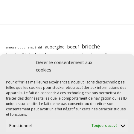
brioche
aubergine
boeuf
amuse bouche apéritif
brioche au companion
brioche moelleuse
brioche allégée
butternut
Gérer le consentement aux
carotte
cabillaud
cannelle
caramel beurre salé
companion
cookies
chocolat
chorizo
chévre
citron
courgette
cookies
courgettes
cookeo
cookie
courge
Pour offrir les meilleures expériences, nous utilisons des technologies
light
IG bas
telles que les cookies pour stocker et/ou accéder aux informations des
healthy
crevettes
fraises
goûter
halloween
appareils. Le fait de consentir à ces technologies nous permettra de
légumes
nutella
pizza
poisson
mascarpone
poivron
traiter des données telles que le comportement de navigation ou les ID
uniques sur ce site. Le fait de ne pas consentir ou de retirer son
poulet
ricotta
pomme
pomme de terre
Pommes
consentement peut avoir un effet négatif sur certaines caractéristiques
saumon
tarte salée
rééquilibrage alimentaire
épinards
et fonctions.
Fonctionnel
Toujours activé