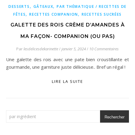
,
,
DESSERTS
GÂTEAUX
PAR THÉMATIQUE / RECETTES DE
,
,
FÊTES
RECETTES COMPANION
RECETTES SUCRÉES
GALETTE DES ROIS CRÈME D’AMANDES À
MA FAÇON- COMPANION (OU PAS)
Par
lesdelicesdekarinette
/
janvier 5, 2024
/
10 Commentaires
Une galette des rois avec une pate bien croustillante et
gourmande, une garniture juste délicieuse.. Bref un régal !
LIRE LA SUITE
Rechercher